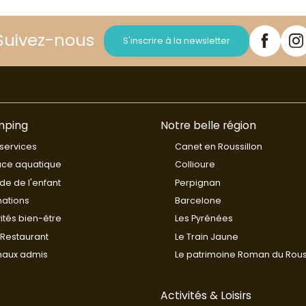
Suivez-nous
S'inscrire à la newsletter
mping
Notre belle région
services
Canet en Roussillon
ace aquatique
Collioure
e de l'enfant
Perpignan
ations
Barcelone
vités bien-être
Les Pyrénées
Restaurant
Le Train Jaune
maux admis
Le patrimoine Roman du Rous
Activités & Loisirs