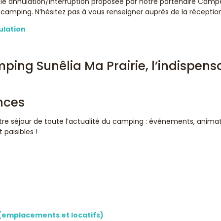
tie annulation/interruption proposée par notre partenaire Camp
 camping. N’hésitez pas à vous renseigner auprès de la récepti
ulation
ping Sunêlia Ma Prairie, l’indispens
re séjour de toute l’actualité du camping : événements, animatio
paisibles !
(emplacements et locatifs)