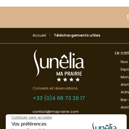
Accueil
Téléchargements utiles
Le ca
Nos 
Esp
Mond
Anim
Conseils et réservations
Acti
+33 (0)4 68 73 26 17
Bar-
Ani
contact@maprairie.com
Nous contacter