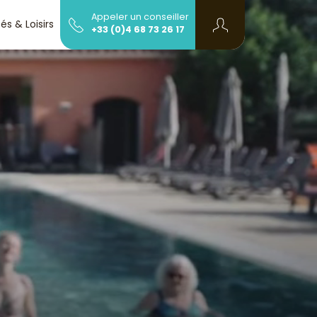
Appeler un conseiller
tés & Loisirs
Infos et contact
+33 (0)4 68 73 26 17