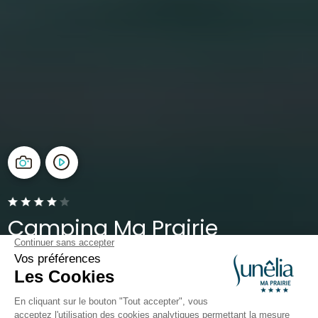
Camping Ma Prairie
Canet-en-Roussillon, Pyrénées-Orientales, Occitanie
Ouvert du
13 mai 2026
au
13 septembre 2026