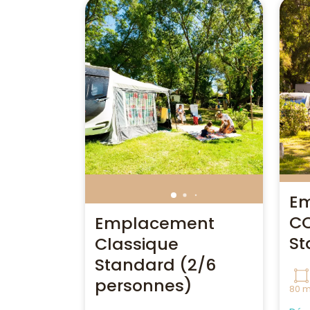
E
C
Emplacement
St
Classique
Standard (2/6
personnes)
80 m