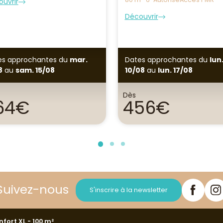
uvrir
Découvrir
es approchantes
du
mar.
Dates approchantes
du
lun
8
au
sam. 15/08
10/08
au
lun. 17/08
Dès
64€
456€
Suivez-nous
S'inscrire à la newsletter
ort XL - 100 m²