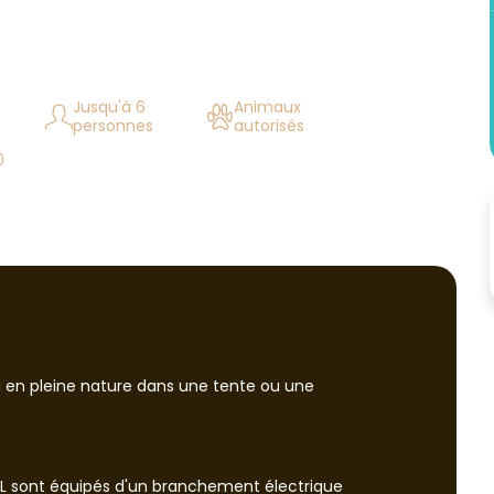
Jusqu'à 6
Animaux
personnes
autorisés
0
0
en pleine nature dans une tente ou une
 sont équipés d'un branchement électrique