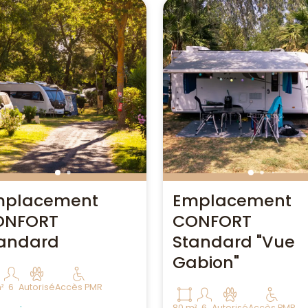
Envie de découvrir
Envie de découvrir
l'hébergement
l'hébergement
Emplacement Classique
Emplacement CONFORT
Standard (2/6
Standard ?
personnes) ?
Découvrir
Découvrir
mplacement
Emplacement
ONFORT
CONFORT
andard
Standard "Vue
Gabion"
²
6
Autorisé
Accès PMR
80 m²
6
Autorisé
Accès PMR