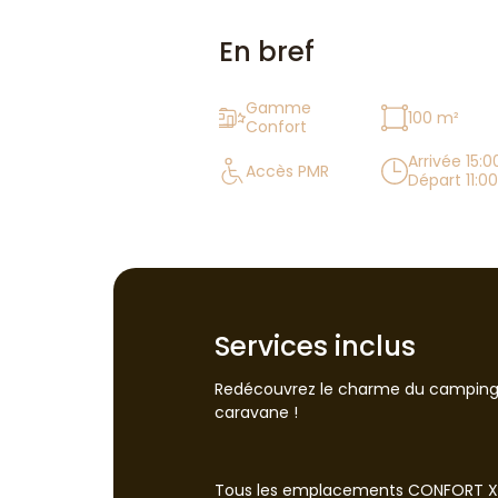
En bref
Gamme
100 m²
Confort
Arrivée 15:0
Accès PMR
Départ 11:0
Services inclus
Redécouvrez le charme du camping 
caravane !
Tous les emplacements CONFORT XL