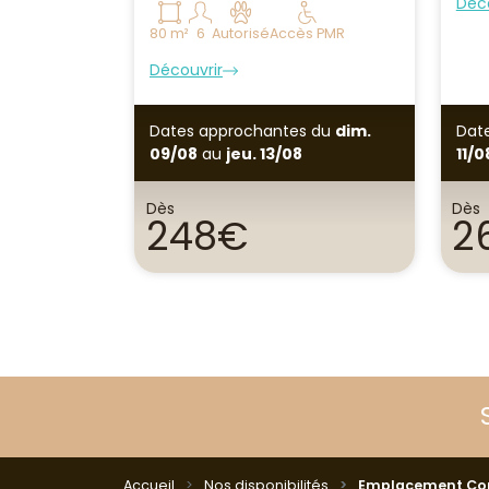
Déco
80 m²
6
Autorisé
Accès PMR
Découvrir
Dates approchantes
du
dim.
Dat
09/08
au
jeu. 13/08
11/0
Dès
Dès
248€
2
Accueil
Nos disponibilités
Emplacement Conf