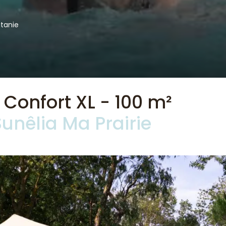
itanie
onfort XL - 100 m²
nêlia Ma Prairie