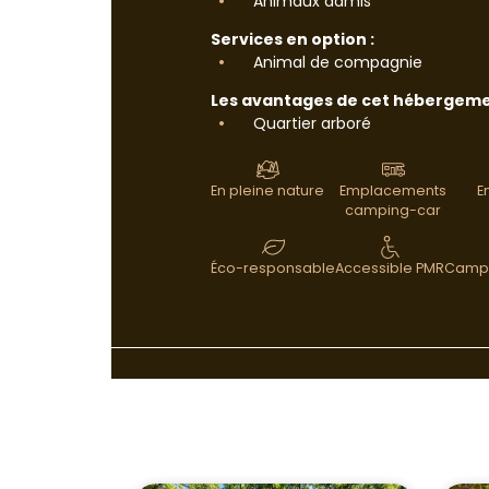
Animaux admis
Services en option :
Animal de compagnie
Les avantages de cet hébergeme
Quartier arboré
En pleine nature
Emplacements
E
camping-car
Éco-responsable
Accessible PMR
Campi