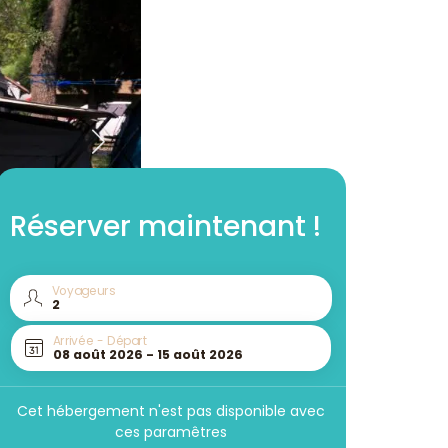
Réserver maintenant !
Voyageurs
Arrivée - Départ
Cet hébergement n'est pas disponible avec
ces paramêtres