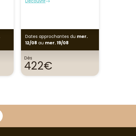
Découvrir
Découvrir
Indisponibl
sam. 15/08
.
Dates approchantes
du
mer.
12/08
au
mer. 19/08
Dès
422€