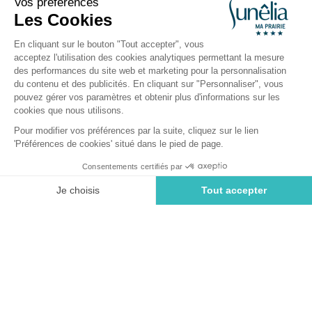
Canet-en-Roussillon, Pyrénées-Orientales, Occitanie
Ouvert du
13 mai 2026
au
13 septembre 2026
Retour
Emplacement Classique XL -
100m²
du Camping Sunêlia Ma Prairie
Réserver
Indisponible sur ces dates
EMPLACEMENT
1 / 1