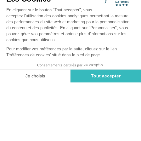
Retour
Hébergement Loisir Confort
Cosi
du Camping Sunêlia Ma Prairie
Réserver
Indisponible sur ces dates
LOCATION
1 / 4