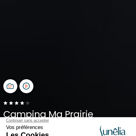
Camping Ma Prairie
Canet-en-Roussillon, Pyrénées-Orientales, Occitanie
Ouvert du
13 mai 2026
au
13 septembre 2026