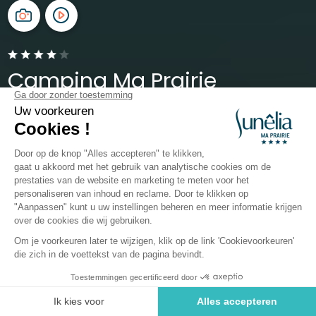
Camping Ma Prairie
Occitanie, Canet-en-Roussillon
Open van
13 mei 2026
Tot
13 september 2026
Klantenbeoordelingen van
Camping Sunêlia Ma Prairie
Bekijk de
klantbeoordelingen van Camping Ma
Prairie in Canet-en-Roussillon
en ontdek de
ervaringen van onze vakantiegangers in stacaravans
of standplaatsen. Ontvangst, netheid, verwarmd
Boek een verblijf op deze camping
zwembad, familiale sfeer, nabijheid van het strand en