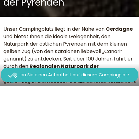
der Pyrenäen
Unser Campingplatz liegt in der Nähe von
Cerdagne
und bietet Ihnen die ideale Gelegenheit, den
Naturpark der östlichen Pyrenäen mit dem kleinen
gelben Zug (von den Katalanen liebevoll „Canari”
genannt) zu entdecken. Seit über 100 Jahren fährt er
durch den
Regionalen Naturpark der
katalanischen Pyrenäen
. Steigen Sie in den kleinen
Buchen Sie einen Aufenthalt auf diesem Campingplatz
gelben Zug und entdecken Sie die Schätze Kataloniens
und seine unberührte Natur.