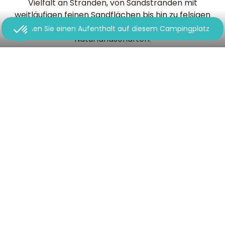
Vielfalt an Stränden, von Sandstränden mit
weitläufigen feinen Sandflächen bis hin zu felsigen
Küsten mit kleinen Buchten und unberührten
Buchen Sie einen Aufenthalt auf diesem Campingplatz
Naturlandschaften.
Die Strände der Sandküste
Canet Plage et Saint-Cyprien