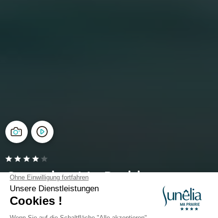
Camping Ma Prairie
Occitanie, Canet-en-Roussillon
Öffnen von
13. Mai 2026
Bis
13. September 2026