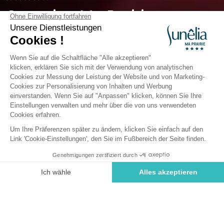
Camping Ma Prairie
Occitanie, Canet-en-Roussillon
Öffnen von
13. Mai 2026
Bis
13. September 2026
Zurück
Unterkunft Loisir Confort Family
Von Camping Ma Prairie
Buchen Sie
An diesen Tagen nicht verfügbar
VERMIETUNG
1 / 4