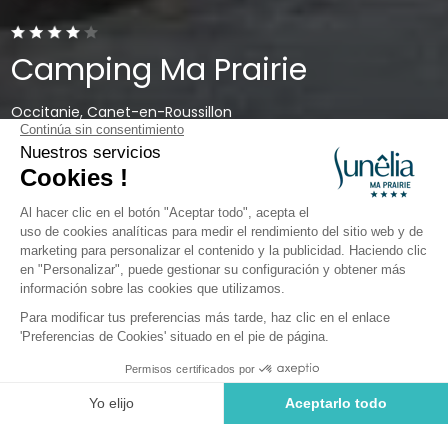
Camping Ma Prairie
Occitanie, Canet-en-Roussillon
Abierto del
13 de mayo de 2026
al
13 de septiembre de
2026
Actividades y ocio cerca del
camping Ma Prairie y de Canet
en Roussillon
Reservar una estancia en este camping
El vino, degustación en el camping y
en la finca Domaine de la Perdrix