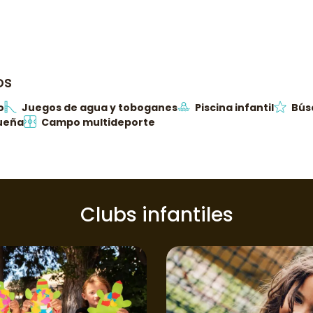
os
o
Juegos de agua y toboganes
Piscina infantil
Bús
queña
Campo multideporte
Clubs infantiles