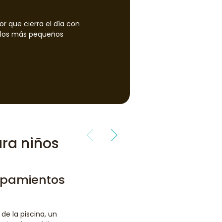
En Ma Prairie
seguro y de u
r que cierra el día con
ue los más pequeños
ra niños
uipamientos
 de la piscina, un