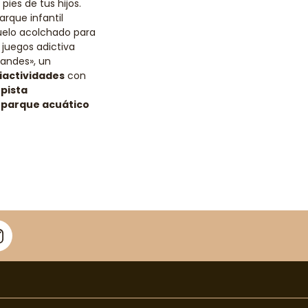
pies de tus hijos.
arque infantil
uelo acolchado para
e
juegos adictiva
andes», un
iactividades
con
a
pista
l
parque acuático