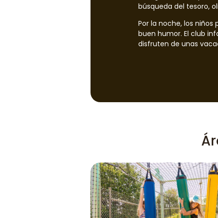
búsqueda del tesoro, ol
Por la noche, los niños
buen humor. El club inf
disfruten de unas vacac
Ár