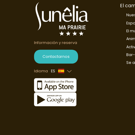
El ca
Nues
Espa
El m
Ani
Información y reserva
Acti
Bar-
Contactarnos
Se a
Idioma
ES
Francés
Inglés
Alemán
Holandés