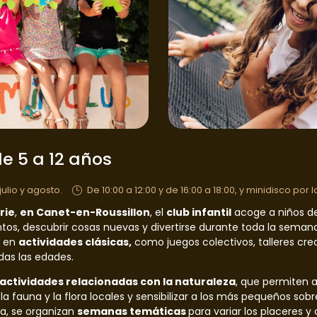
e 5 a 12 años
julio y agosto.
De 10:00 a 12:00 y de 16:00 a 18:00, y minidisco por 
rie
,
en Canet-en-Roussillon
, el
club infantil
acoge a niños d
s, descubrir cosas nuevas y divertirse durante toda la semana
n en
actividades clásicas,
como juegos colectivos, talleres crea
das las edades.
actividades relacionadas con la naturaleza
, que permiten a
 la fauna y la flora locales y sensibilizar a los más pequeños so
da, se organizan
semanas temáticas
para variar los placeres y