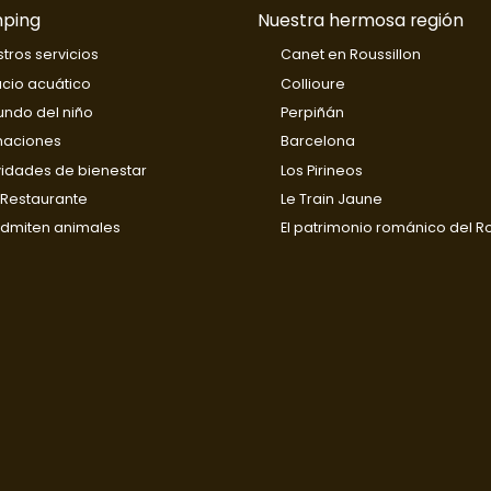
mping
Nuestra hermosa región
tros servicios
Canet en Roussillon
cio acuático
Collioure
undo del niño
Perpiñán
maciones
Barcelona
vidades de bienestar
Los Pirineos
Restaurante
Le Train Jaune
dmiten animales
El patrimonio románico del R