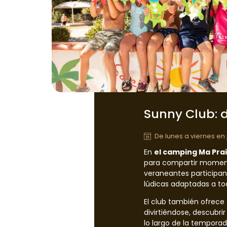
Sunny Club: d
De lunes a viernes en 
En
el camping Ma Prai
para compartir momento
veraneantes participa
lúdicas adaptadas a to
El club también ofrece
divirtiéndose, descubrir
lo largo de la tempora