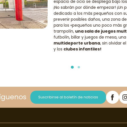
espacio de ocio se despliega bajo los 
¡No sabrán por dónde empezar! ¡Un
p
dedicado a los más pequeños con s
prevenir posibles daños, una zona d
para los «pequeños uno poco más gr
trampolín,
una
sala de juegos
mult
futbolín, billar y juegos de mesa, un
multideporte
urbana
, sin olvidar e
y los
clubes infantiles
!
íguenos
Suscribirse al boletín de noticias