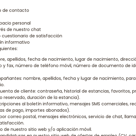
io de contacto
pacio personal
és de nuestro chat
cuestionario de satisfacción
ín informativo
guientes:
e, apellidos, fecha de nacimiento, lugar de nacimiento, direcci
no y fax, número de teléfono móvil, número de documento de i
pañantes: nombre, apellidos, fecha y lugar de nacimiento, par
io.
enta de cliente: contraseña, historial de estancias, favoritos, p
 reservado, duración de la estancia).
ripciones al boletín informativo, mensajes SMS comerciales, re
as de pago, importes abonados).
or correo postal, mensajes electrónicos, servicio de chat, llama
atisfacción.
o de nuestro sitio web y/o aplicación móvil.
candidaturas en nuestro sitio web de ofertas de empleo (CV, car