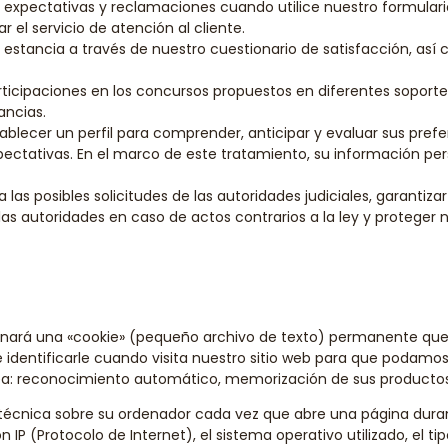
, expectativas y reclamaciones cuando utilice nuestro formular
r el servicio de atención al cliente.
 estancia a través de nuestro cuestionario de satisfacción, así 
articipaciones en los concursos propuestos en diferentes soporte
ancias.
tablecer un perfil para comprender, anticipar y evaluar sus prefe
pectativas. En el marco de este tratamiento, su información pe
a las posibles solicitudes de las autoridades judiciales, garantiz
las autoridades en caso de actos contrarios a la ley y proteger
 asignará una «cookie» (pequeño archivo de texto) permanente qu
 identificarle cuando visita nuestro sitio web para que podamos
nea: reconocimiento automático, memorización de sus productos 
cnica sobre su ordenador cada vez que abre una página durante
 IP (Protocolo de Internet), el sistema operativo utilizado, el ti