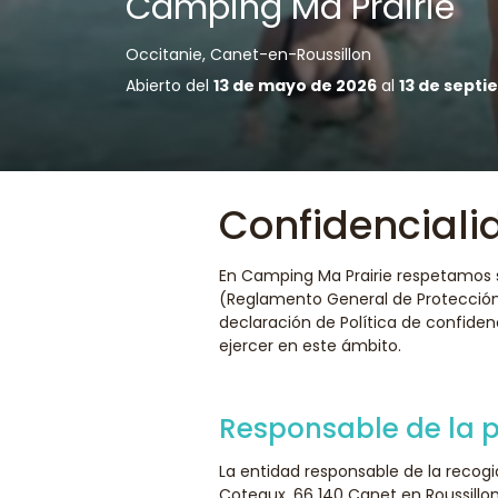
Camping Ma Prairie
Occitanie, Canet-en-Roussillon
Abierto del
13 de mayo de 2026
al
13 de septi
Confidenciali
En Camping Ma Prairie respetamos s
(Reglamento General de Protección 
declaración de Política de confide
ejercer en este ámbito.
Responsable de la p
La entidad responsable de la recogi
Coteaux, 66 140 Canet en Roussillo