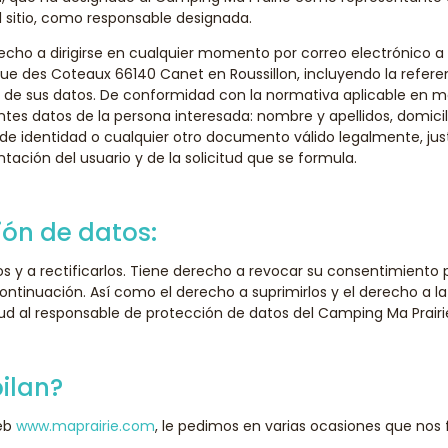
el sitio, como responsable designada.
recho a dirigirse en cualquier momento por correo electrónico a
nue des Coteaux 66140 Canet en Roussillon, incluyendo la refere
 de sus datos. De conformidad con la normativa aplicable en ma
ntes datos de la persona interesada: nombre y apellidos, domicil
e identidad o cualquier otro documento válido legalmente, justi
tación del usuario y de la solicitud que se formula.
ón de datos:
 y a rectificarlos. Tiene derecho a revocar su consentimiento p
ontinuación. Así como el derecho a suprimirlos y el derecho a la
tud al responsable de protección de datos del Camping Ma Prairi
ilan?
web
www.maprairie.com
, le pedimos en varias ocasiones que nos f