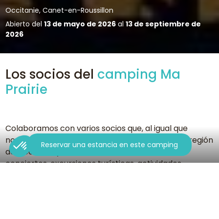
Occitanie, Canet-en-Roussillon
Abierto del
13 de mayo de 2026
al
13 de septiembre de
2026
Los socios del
camping Ma
Prairie
Colaboramos con varios socios que, al igual que
nosotros, se esfuerzan por hacerle descubrir la región
Reservar una estancia en este camping
de Occitania y sus maravillas. Catas de vino,
conciertos, excursiones turísticas, actividades
deportivas... Descubra las numerosas actividades que
le esperan.