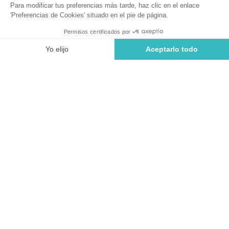
Gabionenblick - 140m²
Camping Sunêlia Ma Prairie
Reservar
No disponible en estas fechas
PARCELA
1 / 2