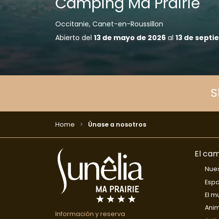
Camping Ma Prairie
Occitanie, Canet-en-Roussillon
Abierto del
13 de mayo de 2026
al
13 de septi
S
Home
Únase a nosotros
El ca
Nues
Espa
El m
Ani
Información y reserva