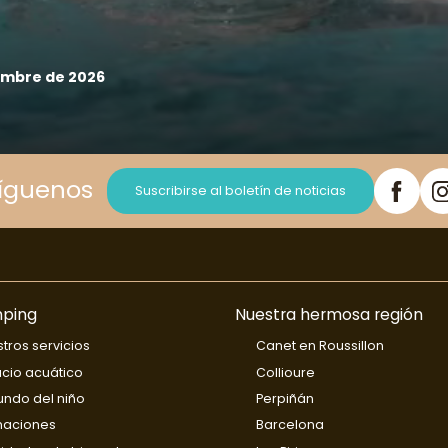
embre de 2026
íguenos
Suscribirse al boletín de noticias
mping
Nuestra hermosa región
tros servicios
Canet en Roussillon
cio acuático
Collioure
undo del niño
Perpiñán
maciones
Barcelona