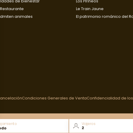
vidades de bienestar
Los Pirineos
Restaurante
Le Train Jaune
dmiten animales
El patrimonio románico del R
Cancelación
Condiciones Generales de Venta
Confidencialidad de los
ojamiento
Viajeros