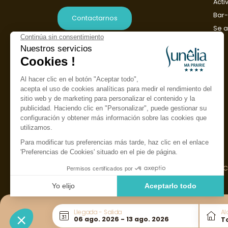
Acti
Bar-
Contactarnos
Se a
Idioma
ES
Francés
Inglés
Alemán
Holandés
Aviso legal
Garantía de 
Llegada - Salida
Al